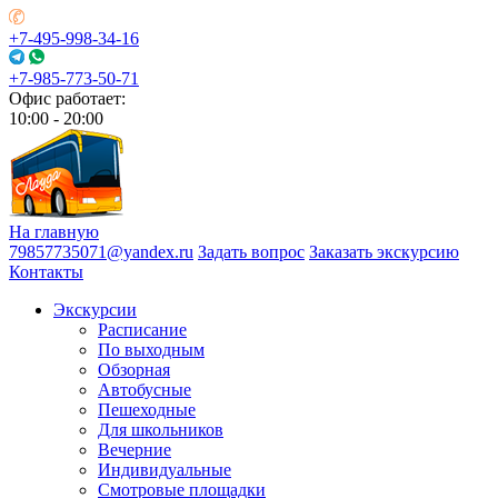
+7-495-998-34-16
+7-985-773-50-71
Офис работает:
10:00 - 20:00
На главную
79857735071@yandex.ru
Задать вопрос
Заказать экскурсию
Контакты
Экскурсии
Расписание
По выходным
Обзорная
Автобусные
Пешеходные
Для школьников
Вечерние
Индивидуальные
Смотровые площадки