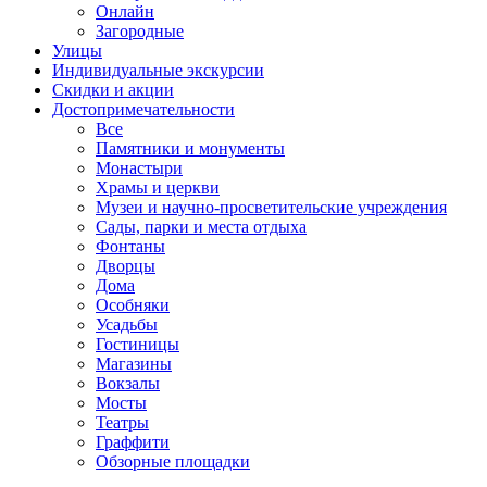
Онлайн
Загородные
Улицы
Индивидуальные экскурсии
Скидки и акции
Достопримеча­тельности
Все
Памятники и монументы
Монастыри
Храмы и церкви
Музеи и научно-просветительские учреждения
Сады, парки и места отдыха
Фонтаны
Дворцы
Дома
Особняки
Усадьбы
Гостиницы
Магазины
Вокзалы
Мосты
Театры
Граффити
Обзорные площадки