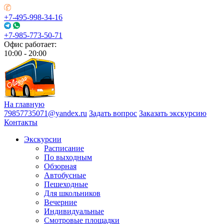
+7-495-998-34-16
+7-985-773-50-71
Офис работает:
10:00 - 20:00
На главную
79857735071@yandex.ru
Задать вопрос
Заказать экскурсию
Контакты
Экскурсии
Расписание
По выходным
Обзорная
Автобусные
Пешеходные
Для школьников
Вечерние
Индивидуальные
Смотровые площадки