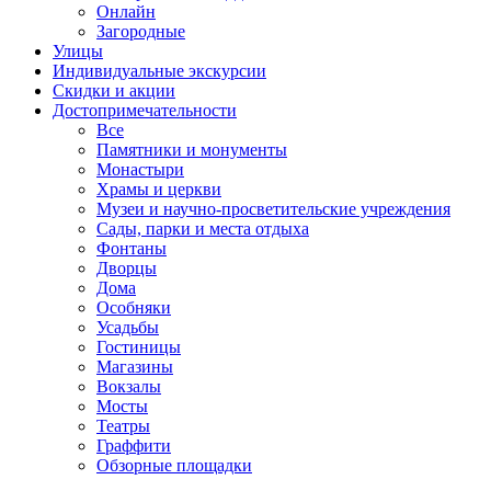
Онлайн
Загородные
Улицы
Индивидуальные экскурсии
Скидки и акции
Достопримеча­тельности
Все
Памятники и монументы
Монастыри
Храмы и церкви
Музеи и научно-просветительские учреждения
Сады, парки и места отдыха
Фонтаны
Дворцы
Дома
Особняки
Усадьбы
Гостиницы
Магазины
Вокзалы
Мосты
Театры
Граффити
Обзорные площадки