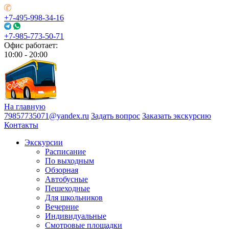
+7-495-998-34-16
+7-985-773-50-71
Офис работает:
10:00 - 20:00
На главную
79857735071@yandex.ru
Задать вопрос
Заказать экскурсию
Контакты
Экскурсии
Расписание
По выходным
Обзорная
Автобусные
Пешеходные
Для школьников
Вечерние
Индивидуальные
Смотровые площадки