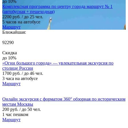
до 10%
Комплексная программа по центру города маршрут № 1
(автобусная + пешеходная)
2200 руб.
/ до 25 чел.
5 часов на автобусе
Маршрут
Ближайшая:
92290
Скидка
до 10%
«Огни большого города» — увлекательная экскурсия по
столице России
1700 руб.
/ до 46 чел.
3 часа на автобусе
Маршрут
Онлайн экскурсия с форматом 360° обзорная по историческим
местам Москвы
200 руб.
/ до 50 чел.
1 час пешком
Маршрут