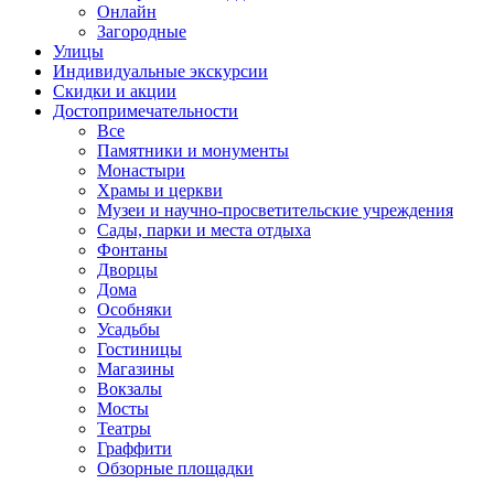
Онлайн
Загородные
Улицы
Индивидуальные экскурсии
Скидки и акции
Достопримеча­тельности
Все
Памятники и монументы
Монастыри
Храмы и церкви
Музеи и научно-просветительские учреждения
Сады, парки и места отдыха
Фонтаны
Дворцы
Дома
Особняки
Усадьбы
Гостиницы
Магазины
Вокзалы
Мосты
Театры
Граффити
Обзорные площадки