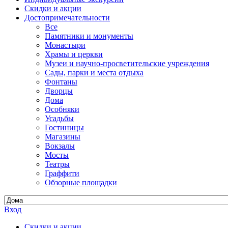
Скидки и акции
Достопримеча­тельности
Все
Памятники и монументы
Монастыри
Храмы и церкви
Музеи и научно-просветительские учреждения
Сады, парки и места отдыха
Фонтаны
Дворцы
Дома
Особняки
Усадьбы
Гостиницы
Магазины
Вокзалы
Мосты
Театры
Граффити
Обзорные площадки
Вход
Скидки и акции