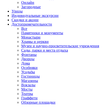
Онлайн
Загородные
Улицы
Индивидуальные экскурсии
Скидки и акции
Достопримеча­тельности
Все
Памятники и монументы
Монастыри
Храмы и церкви
Музеи и научно-просветительские учреждения
Сады, парки и места отдыха
Фонтаны
Дворцы
Дома
Особняки
Усадьбы
Гостиницы
Магазины
Вокзалы
Мосты
Театры
Граффити
Обзорные площадки