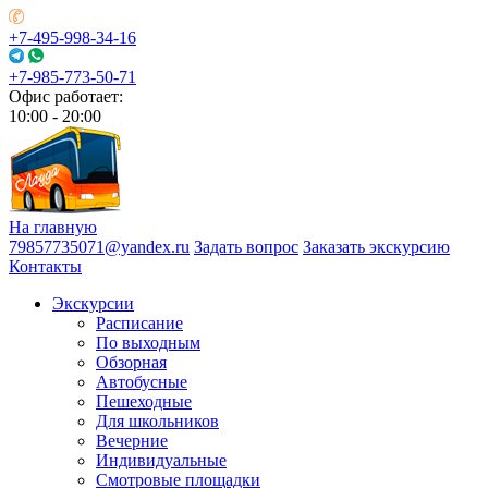
+7-495-998-34-16
+7-985-773-50-71
Офис работает:
10:00 - 20:00
На главную
79857735071@yandex.ru
Задать вопрос
Заказать экскурсию
Контакты
Экскурсии
Расписание
По выходным
Обзорная
Автобусные
Пешеходные
Для школьников
Вечерние
Индивидуальные
Смотровые площадки